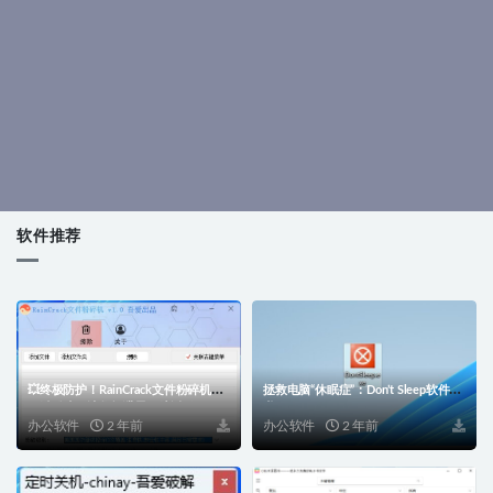
软件推荐
💥终极防护！RainCrack文件粉碎机：
拯救电脑“休眠症”：Don’t Sleep软件来
一键粉碎，让数据泄露无处遁形🚫
啦！
办公软件
2 年前
办公软件
2 年前