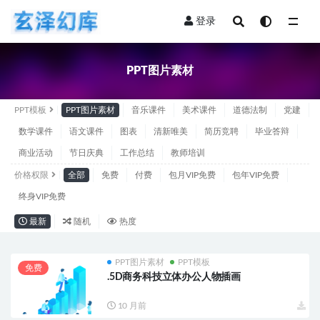
登录
全部
PPT图片素材
PPT模板
PPT图片素材
音乐课件
美术课件
道德法制
党建
数学课件
语文课件
图表
清新唯美
简历竞聘
毕业答辩
商业活动
节日庆典
工作总结
教师培训
价格权限
全部
免费
付费
包月VIP免费
包年VIP免费
终身VIP免费
最新
随机
热度
PPT图片素材
PPT模板
免费
.5D商务科技立体办公人物插画
10 月前