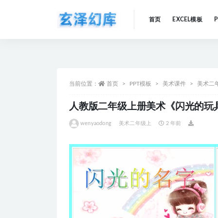
首页
EXCEL模板
全部
当前位置：
首页
PPT模板
美术课件
美术二
人教版二年级上册美术《闪光的玩具
wenyaodong
美术二年级上
2 年前