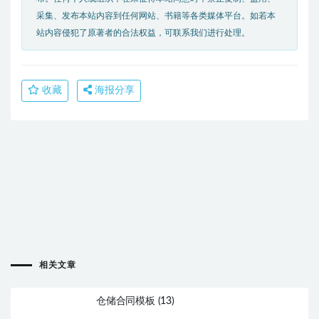
采集、发布本站内容到任何网站、书籍等各类媒体平台。如若本
站内容侵犯了原著者的合法权益，可联系我们进行处理。
收藏
海报分享
相关文章
仓储合同模板 (13)