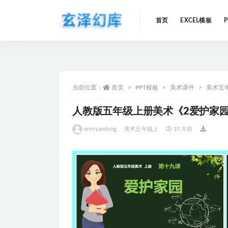
首页
EXCEL模板
全部
当前位置：
首页
PPT模板
美术课件
美术五
人教版五年级上册美术《2爱护家园
wenyaodong
美术五年级上
10 月前