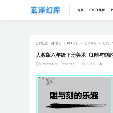
首页
EXCEL模板
全部
当前位置：
首页
PPT模板
美术课件
美术六
人教版六年级下册美术《1雕与刻的
wenyaodong
美术六年级下
10 月前