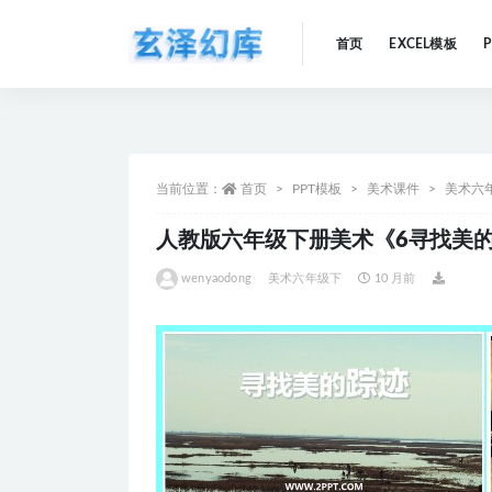
首页
EXCEL模板
全部
当前位置：
首页
PPT模板
美术课件
美术六
人教版六年级下册美术《6寻找美的
wenyaodong
美术六年级下
10 月前