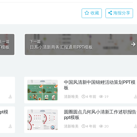
收藏
海报分享
上一篇
下一篇
T模板
日系小清新商务汇报通用PPT模板
中国风清新中国锦鲤活动策划PPT模
板
清新唯美
4 年前
19
t模
圆圈圆点几何风小清新工作述职报告
ppt模板
清新唯美
4 年前
20