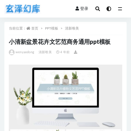
登录
全部
当前位置：
首页
PPT模板
清新唯美
小清新盆景花卉文艺范商务通用ppt模板
wenyaodong
清新唯美
4 年前