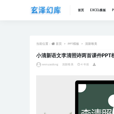
首页
EXCEL模板
全部
当前位置：
首页
PPT模板
清新唯美
小清新语文李清照诗两首课件PPT
wenyaodong
清新唯美
4 年前