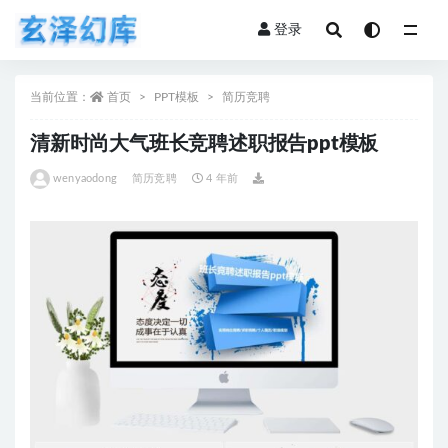
登录
全部
当前位置：
首页
PPT模板
简历竞聘
清新时尚大气班长竞聘述职报告ppt模板
wenyaodong
简历竞聘
4 年前