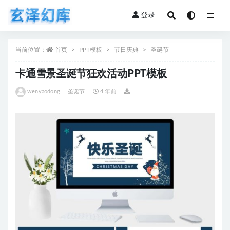
登录
全部
当前位置：
首页
PPT模板
节日庆典
圣诞节
卡通雪景圣诞节狂欢活动PPT模板
wenyaodong
圣诞节
4 年前