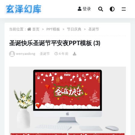
登录
全部
当前位置：
首页
PPT模板
节日庆典
圣诞节
圣诞快乐圣诞节平安夜PPT模板 (3)
wenyaodong
圣诞节
4 年前