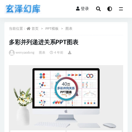
登录
全部
当前位置：
首页
PPT模板
图表
多彩并列递进关系PPT图表
wenyaodong
图表
4 年前