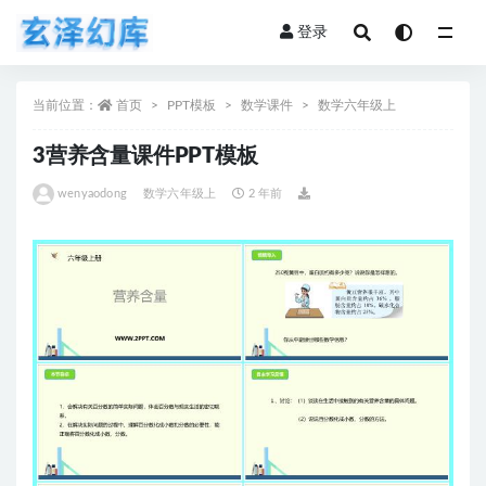
登录
全部
当前位置：
首页
PPT模板
数学课件
数学六年级上
3营养含量课件PPT模板
wenyaodong
数学六年级上
2 年前