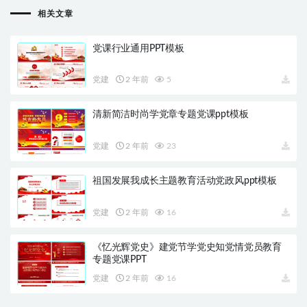
相关文章
党课行业通用PPT模板
党建
2 年前
5
清新简洁时尚学党章专题党课ppt模板
党建
2 年前
23
祖国发展我成长主题教育活动党政风ppt模板
党建
2 年前
16
《忆光辉党史》建党节学党史知党情党员教育
专题党课PPT
党建
2 年前
16